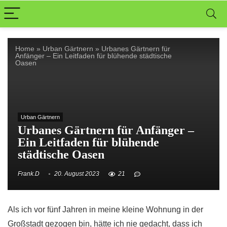
Home
»
Urban Gärtnern
»
Urbanes Gärtnern für
Anfänger – Ein Leitfaden für blühende städtische
Oasen
Urban Gärtnern
Urbanes Gärtnern für Anfänger –
Ein Leitfaden für blühende
städtische Oasen
Frank.D
20. August 2023
21
Als ich vor fünf Jahren in meine kleine Wohnung in der
Großstadt gezogen bin, hätte ich nie gedacht, dass ich