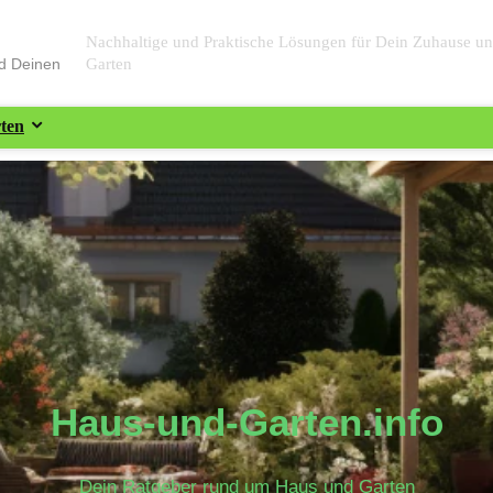
Nachhaltige und Praktische Lösungen für Dein Zuhause u
nd Deinen
Garten
ten
Haus-und-Garten.info
Dein Ratgeber rund um Haus und Garten