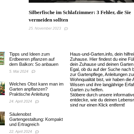
Silberfische im Schlafzimmer: 3 Fehler, die Sie
vermeiden sollten
25. November 2023
Tipps und Ideen zum
Haus-und-Garten.info, dein hilf
Erdbeeren pflanzen auf
Zuhause. Hier findest du eine Fül
dem Balkon: So anbauen
dein Zuhause und deinen Garten 
Egal, ob du auf der Suche nach
5. Mai 2024
zur Gartenpflege, Anleitungen zu
Wohnqualität bist, wir haben die
Welches Obst kann man im
Wissen und ihre langjährige Erf
Garten anpflanzen?
Garten zu helfen.
Praktische Anleitung
Stöbere durch unsere informative
entdecke, wie du deinen Lebens
24. April 2024
sind nur einen Klick entfernt!
Säulenobst
Gartengestaltung: Kompakt
und Ertragreich
22. April 2024