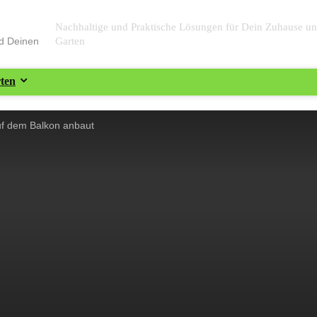
Nachhaltige und Praktische Lösungen für Dein Zuhause u
nd Deinen
Garten
ten
f dem Balkon anbaut