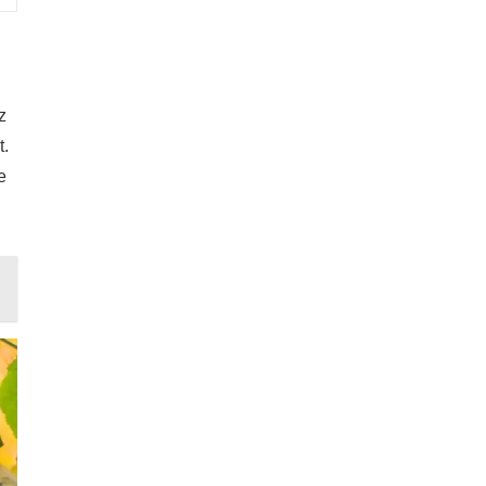
z
t.
e